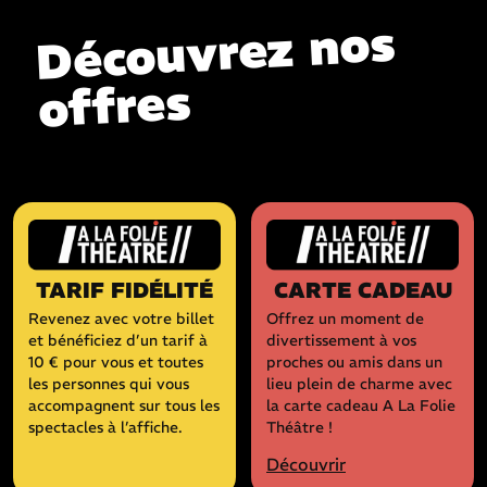
Découvrez nos
offres
TARIF FIDÉLITÉ
CARTE CADEAU
Revenez avec votre billet
Offrez un moment de
et bénéficiez d’un tarif à
divertissement à vos
10 € pour vous et toutes
proches ou amis dans un
les personnes qui vous
lieu plein de charme avec
accompagnent sur tous les
la carte cadeau A La Folie
spectacles à l’affiche.
Théâtre !
Découvrir