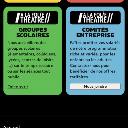
GROUPES
COMITÉS
SCOLAIRES
ENTREPRISE
Nous accueillons des
Faîtes profiter vos salariés
groupes scolaires
de notre programmation
(élémentaires, collégiens,
riche et variée, pour les
lycées, centres de loisirs
enfants ou les adultes.
…) sur le temps scolaire
Contactez-nous pour
ou sur les séances tout
bénéficier de nos offres
public.
tarifaires.
Découvrir
Nous joindre
Accueil