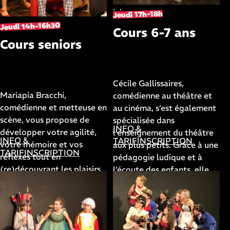
dans le courant du mois de
juin.
Jeudi 17h-18h
Jeudi 14h-16h30
Cours 6-7 ans
Cours seniors
avec
Cécile Gallissaires
avec
Mariapia Bracchi
Cécile Gallissaires,
Mariapia Bracchi,
comédienne au théâtre et
comédienne et metteuse en
au cinéma, s’est également
scène, vous propose de
spécialisée dans
INFO &
développer votre agilité,
l’enseignement du théâtre
INFO &
TARIF
INSCRIPTION
votre mémoire et vos
aux plus petits. Grâce à une
TARIF
INSCRIPTION
réflexes tout en
pédagogie ludique et à
(re)découvrant les plaisirs
l’écoute des enfants, elle
de la scène via des
les amène à monter leur
exercices, du travail de
premier spectacle. Ce
scènes plutôt
cours, destiné aux CP et
contemporaines et de
CE1, a lieu dans notre