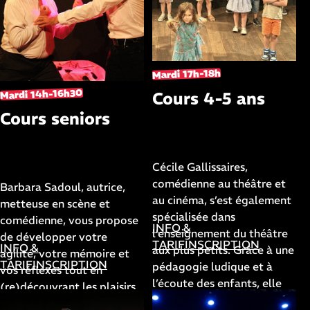
Mardi 17h-18h
Mardi 14h-16h30
Cours 4-5 ans
Cours seniors
avec
Cécile Gallissaires
avec
Barbara Sadoul
Cécile Gallissaires,
comédienne au théâtre et
Barbara Sadoul, autrice,
au cinéma, s’est également
metteuse en scène et
spécialisée dans
comédienne, vous propose
INFO &
l’enseignement du théâtre
de développer votre
TARIF
INSCRIPTION
INFO &
aux plus petits. Grâce à une
agilité, votre mémoire et
TARIF
INSCRIPTION
pédagogie ludique et à
vos réflexes tout en
l’écoute des enfants, elle
(re)découvrant les plaisirs
les amène à faire leurs
de la scène à l'aide