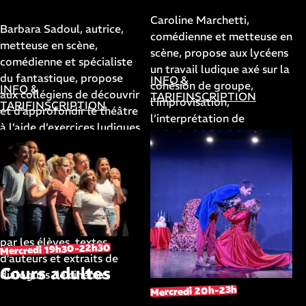
Barbara Sadoul
Caroline Marchetti,
Barbara Sadoul, autrice,
comédienne et metteuse en
metteuse en scène,
scène, propose aux lycéens
comédienne et spécialiste
un travail ludique axé sur la
du fantastique, propose
INFO &
cohésion de groupe,
INFO &
aux collégiens de découvrir
TARIF
INSCRIPTION
l’improvisation,
TARIF
INSCRIPTION
et d’approfondir le théâtre
l’interprétation de
à l’aide d’exercices ludiques
personnages et la
et d’improvisations, et de
découverte de textes
développer leur imaginaire.
d’auteurs ou sur des sujets
A la fin de l’année, les
qui les concernent. A la fin
familles découvriront leur
de l’année, nos jeunes
spectacle mêlant
comédiens se produiront
improvisations imaginées
devant leur public dans
par les élèves, textes
Mercredi 19h30-22h30
notre grande salle de
d’auteurs et extraits de
spectacle.
Cours adultes
dialogues de cinéma.
Mercredi 20h-23h
avec