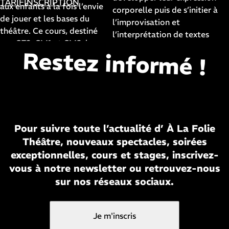
TARIF
INSCRIPTION
aux enfants à la fois l’envie
corporelle puis de s’initier à
de jouer et les bases du
l’improvisation et
théâtre. Ce cours, destiné
l’interprétation de textes
aux CE2, CM1 et CM2, leur
classiques ou
Restez informé !
permettra de s’initier au
contemporains. A la fin de
théâtre à l’aide de jeux et
l’année, les familles
d’improvisations. A la fin de
assisteront à une
l’année, les apprentis
représentation dans notre
comédiens joueront leur
grande salle de spectacles.
spectacle devant leur
Pour suivre toute l’actualité d’ À La Folie
famille dans notre grande
Théâtre, nouveaux spectacles, soirées
salle de spectacle.
exceptionnelles, cours et stages, inscrivez-
vous à notre newsletter ou retrouvez-nous
sur nos réseaux sociaux.
Je m'inscris