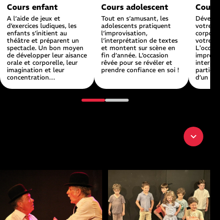
Cours enfant
Cours adolescent
Cours
A l’aide de jeux et
Tout en s’amusant, les
Dévelop
d’exercices ludiques, les
adolescents pratiquent
votre ai
enfants s’initient au
l’improvisation,
corporel
théâtre et préparent un
l’interprétation de textes
votre re
spectacle. Un bon moyen
et montent sur scène en
L'occas
de développer leur aisance
fin d’année. L’occasion
improvi
orale et corporelle, leur
rêvée pour se révéler et
interpré
imagination et leur
prendre confiance en soi !
particip
concentration…
d’un spe
Trouvez votre cours
Cliquez sur un filtre pour affiner.