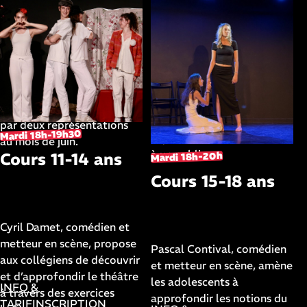
premiers pas sur scène. Ce
d'improvisations et
cours destiné aux enfants
d'exercices scéniques, puis
de Moyenne et Grande
de revisiter des textes de
Section a lieu dans notre
théâtre et des dialogues de
petite salle de spectacles.
cinéma. Les cours ont lieu
L’année se termine par un
dans notre petite salle de
cours ouvert aux familles
spectacles et se terminent
pour une première
par deux représentations
Mardi 18h-19h30
expérience en douceur face
au mois de juin.
à un public.
Cours 11-14 ans
Mardi 18h-20h
Cours 15-18 ans
avec
Cyril Damet
avec
Pascal Contival
Cyril Damet, comédien et
metteur en scène, propose
Pascal Contival, comédien
aux collégiens de découvrir
et metteur en scène, amène
et d’approfondir le théâtre
les adolescents à
INFO &
à travers des exercices
approfondir les notions du
TARIF
INSCRIPTION