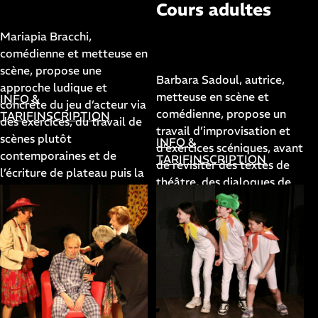
Cours adultes
Mariapia Bracchi
avec
Mariapia Bracchi,
Barbara Sadoul
comédienne et metteuse en
scène, propose une
Barbara Sadoul, autrice,
approche ludique et
metteuse en scène et
INFO &
concrète du jeu d’acteur via
comédienne, propose un
TARIF
INSCRIPTION
des exercices, du travail de
travail d’improvisation et
scènes plutôt
INFO &
d’exercices scéniques, avant
contemporaines et de
TARIF
INSCRIPTION
de revisiter des textes de
l’écriture de plateau puis la
théâtre, des dialogues de
création d’une pièce pour le
cinéma et d’en écrire de
spectacle de fin d’année.
nouveaux pour le spectacle
Les cours ont lieu dans nos
de fin d'année. Les cours
salles de spectacles et se
ont lieu dans nos salles de
terminent par plusieurs
spectacles et se terminent
représentations publiques,
par plusieurs
dans le courant du mois de
représentations publiques,
juin.