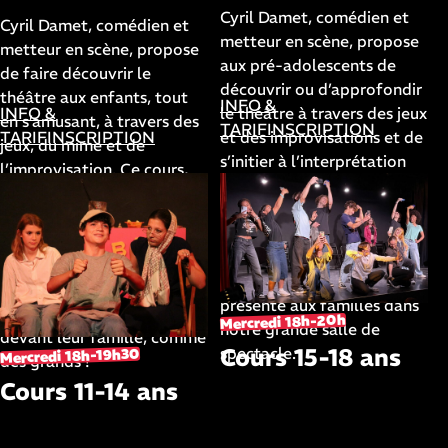
Cyril Damet, comédien et
Cyril Damet, comédien et
metteur en scène, propose
metteur en scène, propose
aux pré-adolescents de
de faire découvrir le
découvrir ou d’approfondir
théâtre aux enfants, tout
INFO &
le théâtre à travers des jeux
INFO &
en s’amusant, à travers des
TARIF
INSCRIPTION
et des improvisations et de
TARIF
INSCRIPTION
jeux, du mime et de
s’initier à l’interprétation
l’improvisation. Ce cours,
de textes, tout en
destiné aux CE1, CE2, CM1,
s’amusant. Ce cours,
se déroule dans notre
destiné aux CM2, 6ème et
petite salle de spectacles.
5ème, se conclura par la
A la fin de l’année, les
création d’un spectacle
apprentis comédiens
présenté aux familles dans
joueront leur spectacle
Mercredi 18h-20h
notre grande salle de
devant leur famille, comme
Cours 15-18 ans
spectacle.
Mercredi 18h-19h30
des grands !
Cours 11-14 ans
avec
Caroline
avec
Marchetti