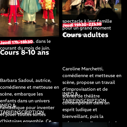
l’écriture de plateau, puis la
petite salle de spectacles.
création d’une pièce pour le
A la fin de l’année, les
spectacle de fin d’année.
enfants présenteront leur
Les cours ont lieu dans nos
spectacle à leur famille
Jeudi 19h30-22h30
salles de spectacles et se
pour un grand moment
Cours adultes
terminent par deux
d’émotion.
représentations, dans le
Jeudi 17h-18h30
avec
courant du mois de juin.
Caroline
Cours 8-10 ans
Marchetti
avec
Barbara Sadoul
Caroline Marchetti,
comédienne et metteuse en
Barbara Sadoul, autrice,
scène, propose un travail
comédienne et metteuse en
d’improvisation et de
INFO &
scène, embarque les
scènes de théâtre
TARIF
INSCRIPTION
enfants dans un univers
contemporain dans un
INFO &
fantastique pour inventer
esprit ludique et
TARIF
INSCRIPTION
et jouer toutes sortes
bienveillant, puis la
d’histoires ensemble. Ce
préparation d’un spectacle