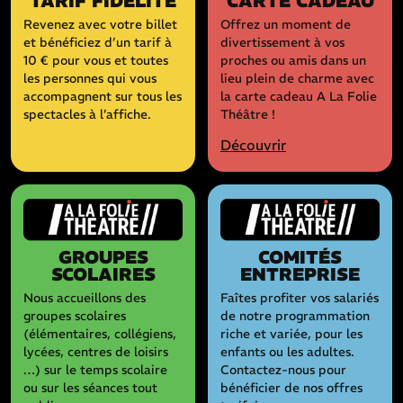
TARIF FIDÉLITÉ
CARTE CADEAU
Revenez avec votre billet
Offrez un moment de
et bénéficiez d’un tarif à
divertissement à vos
10 € pour vous et toutes
proches ou amis dans un
les personnes qui vous
lieu plein de charme avec
accompagnent sur tous les
la carte cadeau A La Folie
spectacles à l’affiche.
Théâtre !
Découvrir
GROUPES
COMITÉS
SCOLAIRES
ENTREPRISE
Nous accueillons des
Faîtes profiter vos salariés
groupes scolaires
de notre programmation
(élémentaires, collégiens,
riche et variée, pour les
lycées, centres de loisirs
enfants ou les adultes.
…) sur le temps scolaire
Contactez-nous pour
ou sur les séances tout
bénéficier de nos offres