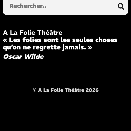
dans
le
site
A La Folie Théâtre
« Les folies sont les seules choses
qu’on ne regrette jamais. »
Oscar Wilde
© A La Folie Théâtre 2026