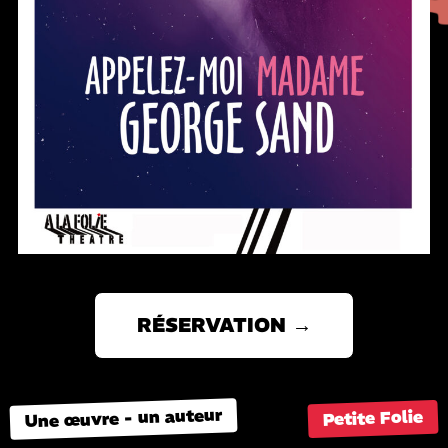
RÉSERVATION →
Une œuvre - un auteur
Petite Folie