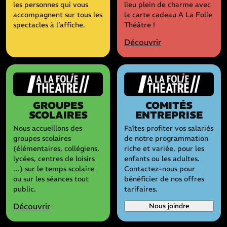
les personnes qui vous
lieu plein de charme avec
accompagnent sur tous les
la carte cadeau A La Folie
spectacles à l’affiche.
Théâtre !
Découvrir
GROUPES
COMITÉS
SCOLAIRES
ENTREPRISE
Nous accueillons des
Faîtes profiter vos salariés
groupes scolaires
de notre programmation
(élémentaires, collégiens,
riche et variée, pour les
lycées, centres de loisirs
enfants ou les adultes.
…) sur le temps scolaire
Contactez-nous pour
ou sur les séances tout
bénéficier de nos offres
public.
tarifaires.
Découvrir
Nous joindre